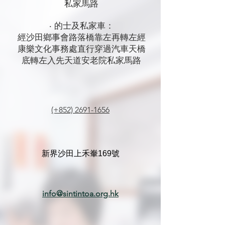
私家馬路
‧ 的士及私家車：
經沙田鄉事會路落橋靠左再轉左經
康樂文化事務處直行穿過汽車天橋
底轉左入先天道安老院私家馬路
(+852) 2691-1656
新界沙田上禾輋169號
info@sintintoa.org.hk