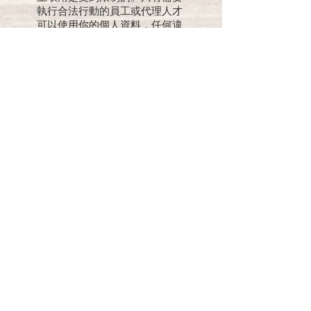
執行合法行動的員工或代理人才
可以使用你的個人資料，任何違
反「先天道」的個人資料私隱條
例，均會受到法律的約束，追究
或處分。「先天道」保留可以透
過具機密指引約束的代理人來進
行存取的權利。
丁、連接 / 更新條例
「先天道」考慮到個人資料的機
密性，除了法律上、裁判上或政
府審查上有需要以外，「先天
道」是不會向任何人士透露的。
如網上個人資料(如有)需作任何修
改或更正，請聯絡「先天道」，
資料如下。 1. 電郵：
sintintoa@hotmail.com
2. 書面郵寄：香港新界沙田上禾
輋169號先天道安老院辦事處
戊、刪除條例
本網頁雖沒有提供任何刪除個人