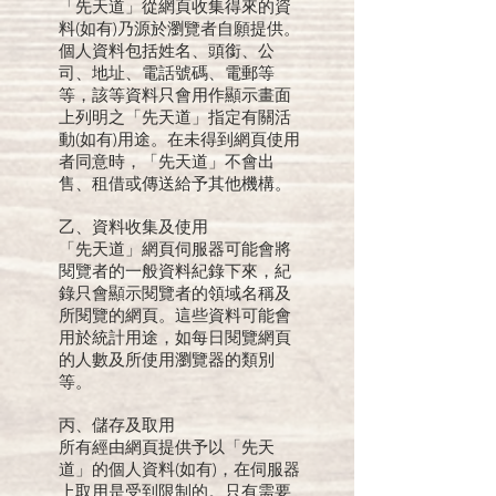
「先天道」從網頁收集得來的資
料(如有)乃源於瀏覽者自願提供。
個人資料包括姓名、頭銜、公
司、地址、電話號碼、電郵等
等，該等資料只會用作顯示畫面
上列明之「先天道」指定有關活
動(如有)用途。在未得到網頁使用
者同意時，「先天道」不會出
售、租借或傳送給予其他機構。
乙、資料收集及使用
「先天道」網頁伺服器可能會將
閱覽者的一般資料紀錄下來，紀
錄只會顯示閱覽者的領域名稱及
所閱覽的網頁。這些資料可能會
用於統計用途，如每日閱覽網頁
的人數及所使用瀏覽器的類別
等。
丙、儲存及取用
所有經由網頁提供予以「先天
道」的個人資料(如有)，在伺服器
上取用是受到限制的。只有需要