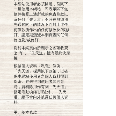
本網站使用者必須留意，當閣下
一旦使用本網站，即表示閣下無
條件接受上述所載的免責條款以
及任何「先天道」不時在無須預
先通知閣下的情況下而對上述任
何條款所作出的任何修改及/或修
訂。請定期瀏覽本網頁查閱任何
修改及/或修訂。
對於本網頁內所顯示之各項收費
(如有)，「先天道」擁有最終決定
權
根據個人資料（私隱）條例，
「先天道」採用以下政策，以確
保本網站使用者之個人資料得到
保密。在未得到使用者其同意
時，資料除用作有關「先天道」
指定活動(如有)用途外，「先天
道」絕不會向外披露任何個人資
料。
甲、基本條款