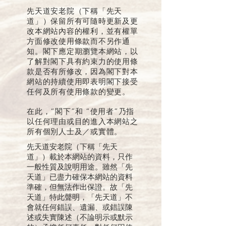
先天道安老院（下稱「先天
道」）保留所有可隨時更新及更
改本網站內容的權利，並有權單
方面修改使用條款而不另作通
知。閣下應定期瀏覽本網站，以
了解對閣下具有約束力的使用條
款是否有所修改，因為閣下對本
網站的持續使用即表明閣下接受
任何及所有使用條款的變更。
在此，“閣下”和 “使用者”乃指
以任何理由或目的進入本網站之
所有個別人士及／或實體。
先天道安老院（下稱「先天
道」）載於本網站的資料，只作
一般性質及說明用途。雖然「先
天道」已盡力確保本網站的資料
準確，但無法作出保證。故「先
天道」特此聲明，「先天道」不
會就任何錯誤、遺漏、或錯誤陳
述或失實陳述（不論明示或默示